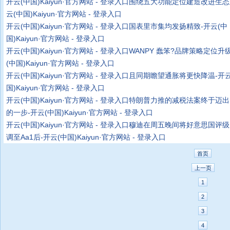
开云(中国)Kaiyun·官方网站 - 登录入口围绕五大功能定位建造改进生
云(中国)Kaiyun·官方网站 - 登录入口
开云(中国)Kaiyun·官方网站 - 登录入口国表里市集均发扬精致-开云(中
国)Kaiyun·官方网站 - 登录入口
开云(中国)Kaiyun·官方网站 - 登录入口WANPY 蠢笨?品牌策略定位升
(中国)Kaiyun·官方网站 - 登录入口
开云(中国)Kaiyun·官方网站 - 登录入口且同期瞻望通胀将更快降温-开
国)Kaiyun·官方网站 - 登录入口
开云(中国)Kaiyun·官方网站 - 登录入口特朗普力推的减税法案终于迈
的一步-开云(中国)Kaiyun·官方网站 - 登录入口
开云(中国)Kaiyun·官方网站 - 登录入口穆迪在周五晚间将好意思国评级
调至Aa1后-开云(中国)Kaiyun·官方网站 - 登录入口
首页
上一页
1
2
3
4