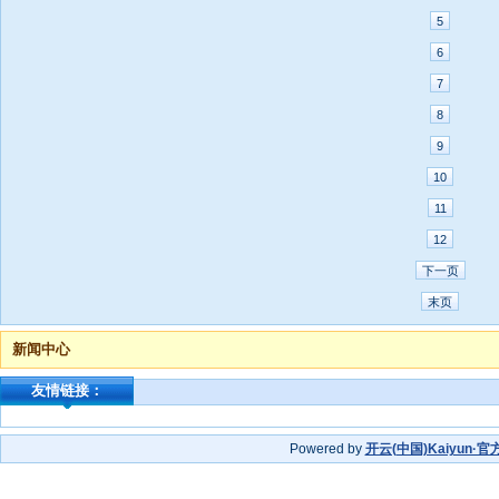
5
6
7
8
9
10
11
12
下一页
末页
新闻中心
友情链接：
Powered by
开云(中国)Kaiyun·官