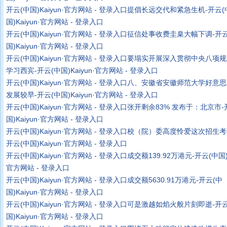
开云(中国)Kaiyun·官方网站 - 登录入口提倡长远交代和紧急生机-开云(
国)Kaiyun·官方网站 - 登录入口
开云(中国)Kaiyun·官方网站 - 登录入口征信处事收费圭臬大幅下调-开
国)Kaiyun·官方网站 - 登录入口
开云(中国)Kaiyun·官方网站 - 登录入口要塌实开展深入贯彻中央八项
学习西宾-开云(中国)Kaiyun·官方网站 - 登录入口
开云(中国)Kaiyun·官方网站 - 登录入口八、安徽省安徽师范大学好意
发展较早-开云(中国)Kaiyun·官方网站 - 登录入口
开云(中国)Kaiyun·官方网站 - 登录入口张开剩余83% 发布于：北京市-
国)Kaiyun·官方网站 - 登录入口
开云(中国)Kaiyun·官方网站 - 登录入口校（院）委高度怜爱这次招生
开云(中国)Kaiyun·官方网站 - 登录入口
开云(中国)Kaiyun·官方网站 - 登录入口成交额139.92万港元-开云(中国)K
官方网站 - 登录入口
开云(中国)Kaiyun·官方网站 - 登录入口成交额5630.91万港元-开云(中
国)Kaiyun·官方网站 - 登录入口
开云(中国)Kaiyun·官方网站 - 登录入口可是激越如焰火般片刻即逝-开
国)Kaiyun·官方网站 - 登录入口