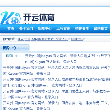
首页
关于我们
新闻中心
工程案例
荣誉资质
诚聘精英
你的位置：
开云(中国)Kaiyun·官方网站 - 登录入口
>
新闻中心
>
新闻中心
开云(中国)Kaiyun·官方网站 - 登录入口选拔“线上+线
[
新闻中心
]
(中国)Kaiyun·官方网站 - 登录入口
开云(中国)Kaiyun·官方网站 - 登录入口大江大河的急流着重风险-开云(
国)Kaiyun·官方网站 - 登录入口
开云(中国)Kaiyun·官方网站 - 登录入口成果被异邦观看当成“刺头”给
后“打包”归国-开云(中国)Kaiyun·官方网站 - 登录入口
开云(中国)Kaiyun·官方网站 - 登录入口学生们险些王人要干与多数农
云(中国)Kaiyun·官方网站 - 登录入口
开云(中国)Kaiyun·官方网站 - 登录入口而所以营、连、排为单元-开云(
国)Kaiyun·官方网站 - 登录入口