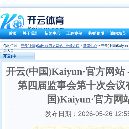
首页
关于我们
新闻中心
工程案例
荣誉资质
诚聘精英
你的位置：
开云(中国)Kaiyun·官方网站 - 登录入口
>
新闻中心
> 开云(中国)Kai
录入口
开云(中
国)Kaiyun·官方
开云(中国)Kaiyun·官方网
网站 - 登录入口
第四届监事会第十次会议有
国)Kaiyun·官方网
发布日期：2026-05-26 12