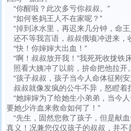
“你醒啦？此次多亏你叔叔。”
“如何爸妈王人不在家呢？”
“掉到冰水里，再迟来几分钟，命王
还不等我言语，叔叔俄顷冲进来，
“快！你婶婶大出血！”
“啊！叔叔放开我！”我死死收拢铁
照看大姨冲了以前，拚命把他拉开
“孩子叔叔，孩子当今人命体征刚安
叔叔就像发疯的公牛不异，怒瞪着
“她婶婶为了给她生小弟弟，当今
要她少许血来救命如何了！”
“先生，固然您救了孩子，但是献
真义！况兼您仅仅孩子的叔叔，并不