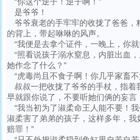
“你这个逆子！逆子啊！”
是爷爷！
爷爷衰老的手牢牢的收拢了爸爸，
的背上，带起咻咻的风声。
“我便是去拿个证件，一晚上，你就
“照看说孩子溺水窒息，内脏出血
她作念了什么？”
“虎毒尚且不食子啊！你几乎家畜不
叔叔一把收拢了爷爷的手杖，指着
早就跟你说了，不要听她们俩的妄言！
“我当初为了淑柔命王人能不要！
淑柔害了弟弟的孩子，这样多年，我
赔罪！”
“只不外把淑柔扔到鱼缸里自若自