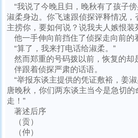
“我说了今晚且归，晚秋有了孩子
淑柔身边。你飞速跟侦探评释情况，
主捞你，要如何说？说我夫人嫉恨装
他一手伸向前挡住了侦探走向前的
“算了，我来打电话给淑柔。”
然而郑重的号码拨以前，恢复的却是
伴跟着侦探严肃的话语。
“举报东谈主提供的凭证敷裕，姜
唐晚秋，你们两东谈主当今是急切的
走！”
著述后序
（贡）
（仲）