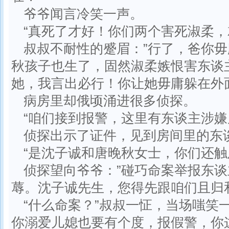
爷爷闻言冷笑一声。
“真死了才好！你们两个害死淑柔，
叔叔不耐性的蹙眉：”行了，爸你
秋孩子也生了，固然淑柔嫉恨害东谈
她，我言出必行！你让她毋庸躲在外
病房里却俄顷涌进很多侦探。
“咱们接到报警，这里有东谈主涉嫌
侦探出示了证件，见到房间里的东
“是沈子诚和唐晚秋女士，你们还触
侦探望向爷爷：”碰巧命案举报东
蓐。沈子诚先生，您得先跟咱们且归
“什么命案？”叔叔一怔，当场嗤笑
你溺爱儿媳也要有个度，报假警，你