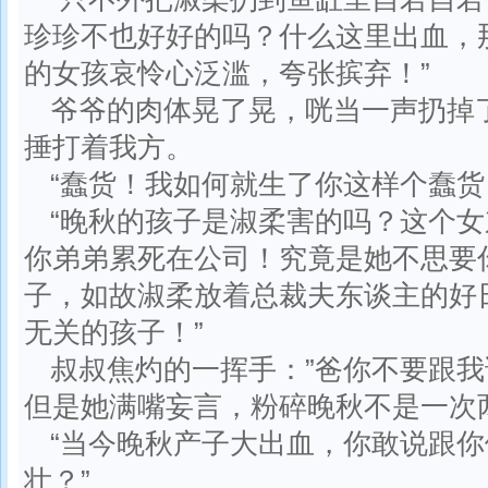
珍珍不也好好的吗？什么这里出血，
的女孩哀怜心泛滥，夸张摈弃！”
爷爷的肉体晃了晃，咣当一声扔掉
捶打着我方。
“蠢货！我如何就生了你这样个蠢货
“晚秋的孩子是淑柔害的吗？这个
你弟弟累死在公司！究竟是她不思要
子，如故淑柔放着总裁夫东谈主的好
无关的孩子！”
叔叔焦灼的一挥手：”爸你不要跟
但是她满嘴妄言，粉碎晚秋不是一次
“当今晚秋产子大出血，你敢说跟
壮？”