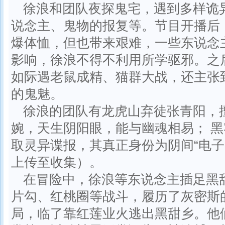
徐浪和团队夜探鬼宅，遇到多样诡
说念主、鬼物的报复等。节目开播后
爆体恤，但也带来艰难，一些东说念
影响，徐浪不得不利用所学驱邪。之
如际遇老鼠成精、猫群大战，还主张
的鬼魅。
徐浪的团队有龙虎山弃徒张青阳，
婉，天生阴阳眼，能与幽魂相易； 
取灵异谍报，其真正身份为阴间“电子
上传至收集）。
在冒险中，徐浪等东说念主插足黑
片勾、红桃圈等战斗，履历了灰密斯
局，临了靠红莲业火逃出黑甜乡。他