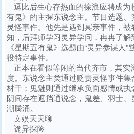
逗比后生心存热血的徐浪应聘成为
有鬼》的主握东说念主。节目选题、
灵怪事件。他先是遇到冥亲事件，被
知，后拜师学习灵异学问，冉冉了解
《星期五有鬼》选题由“灵异参谋人”
役特定事件。
正本在看似等闲的当代齐市，其实湮
度。东说念主类通过贬责灵怪事件集
材干；鬼魅则通过继承负面感情或执
阴间存在遮挡通说念，鬼差、羽士、
潮腾涌。
文娱天天聊
诡异探险