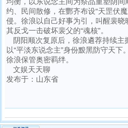
均衡，以东说念主间为祭品重塑阴间
约、民间散修，在酆齐布设“天罡伏魔
侵。徐浪以自己好事为引，叫醒裴晓
其反戈一击破坏裴父的“魂核”。
阴阳顺次复原后，徐浪遴荐持续主
以“平淡东说念主”身份黢黑防守天下
徐浪保管奥密羁绊。
文娱天天聊
发布于：山东省