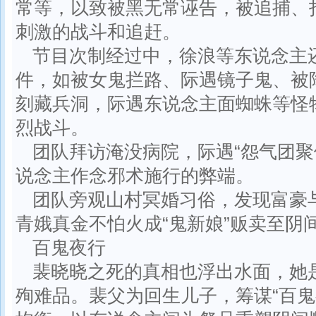
常等，以致被黑无常诬告，被追捕、
刺激的战斗和追赶。
节目次制经过中，徐浪等东说念主
件，如被女鬼拦路、际遇镜子鬼、被
刻藏兵洞，际遇东说念主面蜘蛛等怪
烈战斗。
团队拜访淹没病院，际遇“怨气团聚
说念主作念邪术施行的弊端。
团队旁观山村冥婚习俗，发现富豪
青娥真金不怕火成“鬼新娘”贩卖至阴
百鬼夜行
裴晓晓之死的真相也浮出水面，她
殉难品。裴父为回生儿子，筹谋“百鬼