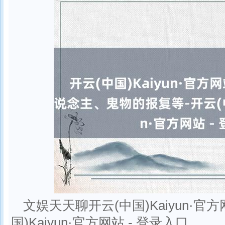
文娱天天聊开云(中国)Kaiyun·官方
国)Kaiyun·官方网站 - 登录入口