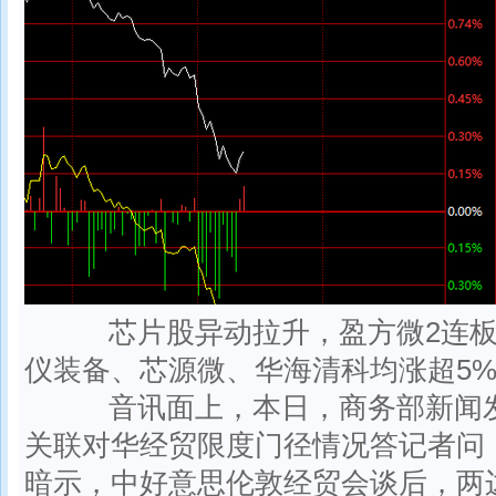
芯片股异动拉升，盈方微2连板
仪装备、芯源微、华海清科均涨超5
音讯面上，本日，商务部新闻发
关联对华经贸限度门径情况答记者问
暗示，中好意思伦敦经贸会谈后，两