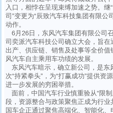
入口，相悖在呈现束缚加速之势。继
司”变更为“辰致汽车科技集团有限公
动作。
6月26日，东风汽车集团有限公司
司奕派汽车科技公司确立大会，旨在
出产、供应链、销售及处事等全价值
风汽车自主乘用车功绩的发展。
东风汽车暗示，确立新公司，是东
次“持紧拳头”，为“打赢成功”提供
进一步发展的穷困举措。
面前，中国汽车行业慎重验从“限制
段，资源整合与政策聚焦正成为行业
国车企正通过聚焦高端化、智能化、