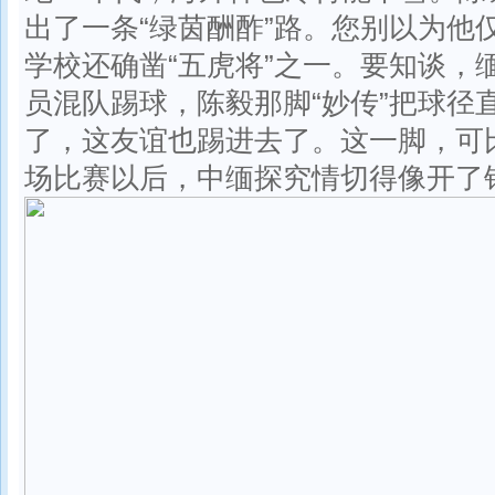
出了一条“绿茵酬酢”路。您别以为他
学校还确凿“五虎将”之一。要知谈，
员混队踢球，陈毅那脚“妙传”把球径
了，这友谊也踢进去了。这一脚，可
场比赛以后，中缅探究情切得像开了