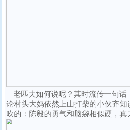
老匹夫如何说呢？其时流传一句话
论村头大妈依然上山打柴的小伙齐知谈
吹的：陈毅的勇气和脑袋相似硬，真