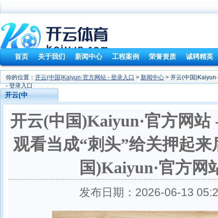
首页
关于我们
新闻中心
工程案例
荣誉资质
诚聘精英
你的位置：
开云(中国)Kaiyun·官方网站 - 登录入口
>
新闻中心
> 开云(中国)Kaiy
- 登录入口
开云(中
国)Kaiyun·官方
开云(中国)Kaiyun·官方网
网站 - 登录入口
观看当成“刺头”给关押起来后
国)Kaiyun·官方网
发布日期：2026-06-13 0