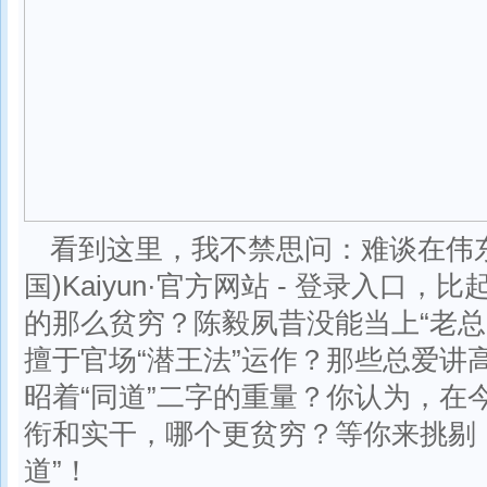
看到这里，我不禁思问：难谈在伟
国)Kaiyun·官方网站 - 登录入口
的那么贫穷？陈毅夙昔没能当上“老总
擅于官场“潜王法”运作？那些总爱讲
昭着“同道”二字的重量？你认为，在
衔和实干，哪个更贫穷？等你来挑剔，
道”！