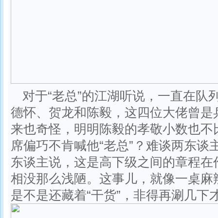
对于“老总”的江湖听说，一直在队
德怀、贺龙和陈毅，这四位大佬曾是
来也奇怪，明明陈毅的孝敬小数也不
席偏巧不肯喊他“老总”？难谈两东谈
东谈主说，这是高下级之间的章程在
相没那么浅陋。这事儿，就像一桌麻
是不是还藏着“干货”，非得再涮几下