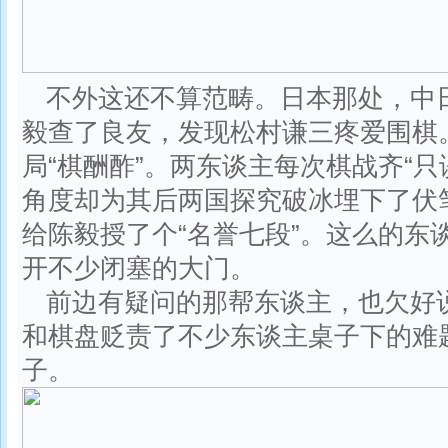
不外这还不算范畴。日本那处，中
毅查了良友，发现松村谦三疼爱围棋
局“棋酬酢”。两东谈主每次棋战齐“
角度却为其后两国探究破冰埋下了伏
给陈毅授了个“名誉七段”。这么的东
开不少闭塞的大门。
前边有疑问的那帮东谈主，也欠好
和棋盘贬责了不少东谈主桌子下的难
子。