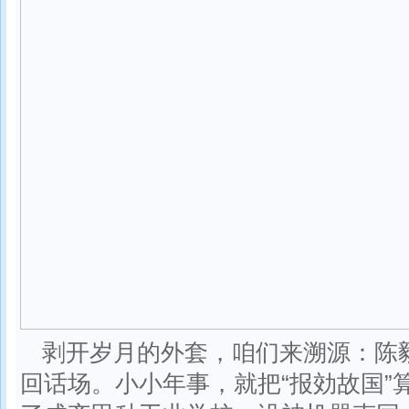
剥开岁月的外套，咱们来溯源：陈毅
回话场。小小年事，就把“报効故国”