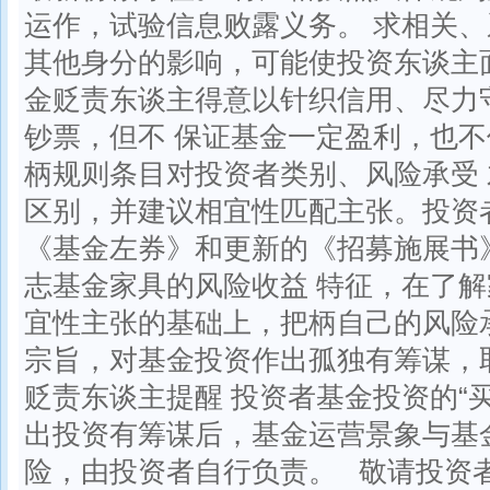
运作，试验信息败露义务。 求相关
其他身分的影响，可能使投资东谈主
金贬责东谈主得意以针织信用、尽力
钞票，但不 保证基金一定盈利，也
柄规则条目对投资者类别、风险承受
区别，并建议相宜性匹配主张。投资
《基金左券》和更新的《招募施展书
志基金家具的风险收益 特征，在了
宜性主张的基础上，把柄自己的风险
宗旨，对基金投资作出孤独有筹谋，
贬责东谈主提醒 投资者基金投资的“
出投资有筹谋后，基金运营景象与基
险，由投资者自行负责。 敬请投资