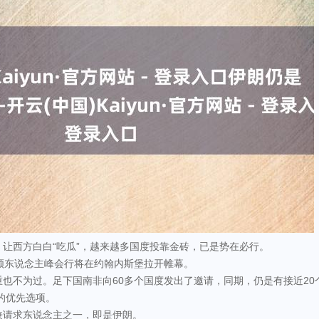
让西方白白“吃瓜”，越来越多国度投靠金砖，已是势在必行。
领东说念主峰会行将在约翰内斯堡拉开帷幕。
也不为过。足下国南非向60多个国度发出了邀请，同期，仍是有接近20
的优先选项。
兼请求东说念主之一，即是伊朗。