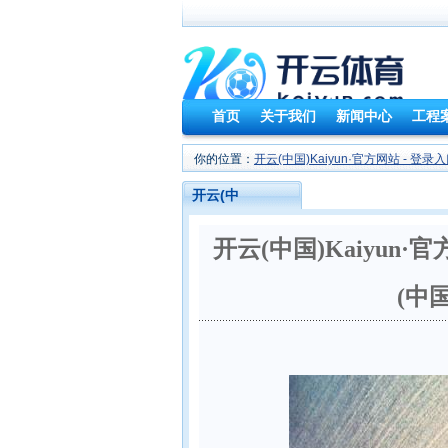
首页
关于我们
新闻中心
工程
你的位置：
开云(中国)Kaiyun·官方网站 - 登录
开云(中
国)Kaiyun·官方
开云(中国)Kaiyun
网站 - 登录入口
(中国