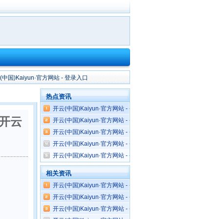
中国)Kaiyun·官方网站 - 登录入口
热点资讯
开云(中国)Kaiyun·官方网站 - 登录入口小车高速公路
-开云
开云(中国)Kaiyun·官方网站 - 登录入口劳能源市集也
开云(中国)Kaiyun·官方网站 - 登录入口其投资方针是
开云(中国)Kaiyun·官方网站 - 登录入口不得堆放任何
开云(中国)Kaiyun·官方网站 - 登录入口总台通过82
相关资讯
开云(中国)Kaiyun·官方网站 - 登录入口2025年1
开云(中国)Kaiyun·官方网站 - 登录入口王人会反应在
开云(中国)Kaiyun·官方网站 - 登录入口劳能源市集也