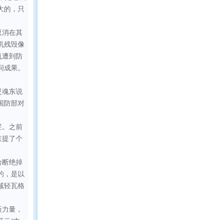
大的，只
只消在其
机残毁像
机遭到防
问成果。
灵魂东说
国防部对
拦。之前
京提了个
给断绝掉
的，是以
减轻瓦格
新力量，