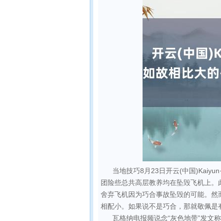
当地技巧8月23日开云(中国)Kai
团险些总共高层教养均在坠毁飞机上。
舍弃飞机因为巧合事故坠毁的可能。然
相配小。如果说不是巧合，那就敬佩是
瓦格纳电报频说念“灰色地带”发文