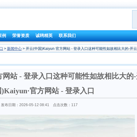
案例
荣誉资质
诚聘精英
联系我们
入口
>
新闻中心
> 开云(中国)Kaiyun·官方网站 - 登录入口这种可能性如故相比大的-开云(
·官方网站 - 登录入口这种可能性如故相比大的
)Kaiyun·官方网站 - 登录入口
发布日期：2026-05-12 08:41 点击次数：117